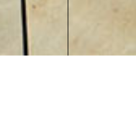
SCHANTL INTERIORS Wohnkultur auf höchstem
Niveau. Schantl ist nicht nur für grandiose Textilien
bekannt. Hier wird Innenarchitektur gelebt und
Domizile werden von Grund auf gestaltet und
geplant. Schantl steht für einen lebendigen und
thematischen Einrichtungsstil mit internationaler
Note.